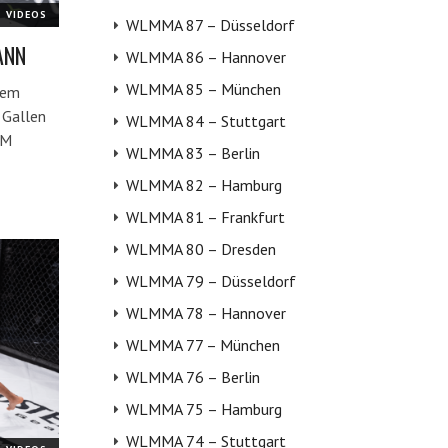
VIDEOS
WLMMA 87 – Düsseldorf
ANN
WLMMA 86 – Hannover
WLMMA 85 – München
sem
 Gallen
WLMMA 84 – Stuttgart
YM
WLMMA 83 – Berlin
WLMMA 82 – Hamburg
WLMMA 81 – Frankfurt
WLMMA 80 – Dresden
WLMMA 79 – Düsseldorf
WLMMA 78 – Hannover
WLMMA 77 – München
WLMMA 76 – Berlin
WLMMA 75 – Hamburg
WLMMA 74 – Stuttgart