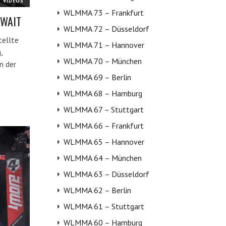
VIDEOS
WLMMA 73 – Frankfurt
UWAIT
WLMMA 72 – Düsseldorf
tellte
WLMMA 71 – Hannover
,
WLMMA 70 – München
n der
WLMMA 69 – Berlin
WLMMA 68 – Hamburg
WLMMA 67 – Stuttgart
WLMMA 66 – Frankfurt
WLMMA 65 – Hannover
WLMMA 64 – München
WLMMA 63 – Düsseldorf
WLMMA 62 – Berlin
WLMMA 61 – Stuttgart
WLMMA 60 – Hamburg