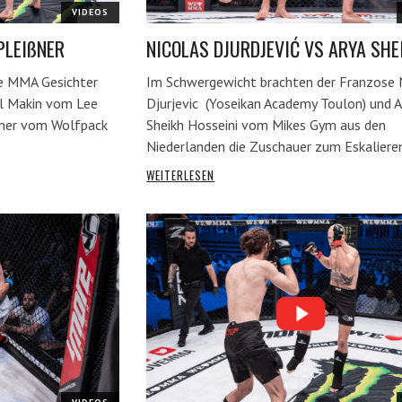
VIDEOS
PLEIßNER
NICOLAS DJURDJEVIĆ VS ARYA SHE
e MMA Gesichter
Im Schwergewicht brachten der Franzose 
l Makin vom Lee
Djurjevic (Yoseikan Academy Toulon) und A
ner vom Wolfpack
Sheikh Hosseini vom Mikes Gym aus den
Niederlanden die Zuschauer zum Eskaliere
WEITERLESEN