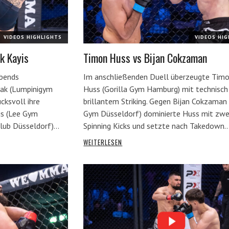
VIDEOS HIGHLIGHTS
VIDEOS HI
k Kayis
Timon Huss vs Bijan Cokzaman
Abends
Im anschließenden Duell überzeugte Tim
ak (Lumpinigym
Huss (Gorilla Gym Hamburg) mit technisch
cksvoll ihre
brillantem Striking. Gegen Bijan Cokzaman
is (Lee Gym
Gym Düsseldorf) dominierte Huss mit zwe
lub Düsseldorf)…
Spinning Kicks und setzte nach Takedown
WEITERLESEN