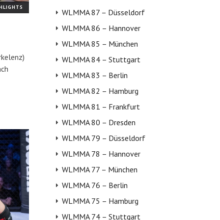
GHLIGHTS
WLMMA 87 – Düsseldorf
WLMMA 86 – Hannover
WLMMA 85 – München
rkelenz)
WLMMA 84 – Stuttgart
ach
WLMMA 83 – Berlin
WLMMA 82 – Hamburg
WLMMA 81 – Frankfurt
WLMMA 80 – Dresden
WLMMA 79 – Düsseldorf
WLMMA 78 – Hannover
WLMMA 77 – München
WLMMA 76 – Berlin
WLMMA 75 – Hamburg
WLMMA 74 – Stuttgart