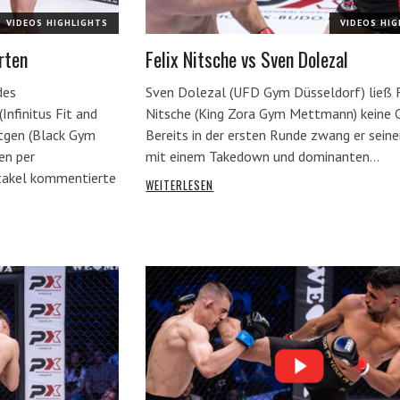
VIDEOS HIGHLIGHTS
VIDEOS HI
rten
Felix Nitsche vs Sven Dolezal
des
Sven Dolezal (UFD Gym Düsseldorf) ließ F
Infinitus Fit and
Nitsche (King Zora Gym Mettmann) keine 
ttgen (Black Gym
Bereits in der ersten Runde zwang er sein
en per
mit einem Takedown und dominanten…
takel kommentierte
WEITERLESEN