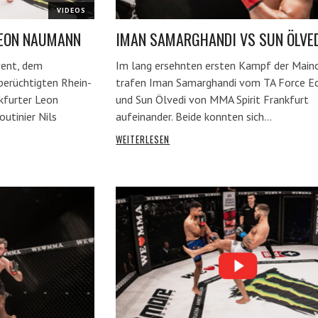
VIDEOS
LEON NAUMANN
IMAN SAMARGHANDI VS SUN ÖLVE
vent, dem
Im lang ersehnten ersten Kampf der Main
erüchtigten Rhein-
trafen Iman Samarghandi vom TA Force E
kfurter Leon
und Sun Ölvedi von MMA Spirit Frankfurt
tinier Nils
aufeinander. Beide konnten sich…
WEITERLESEN