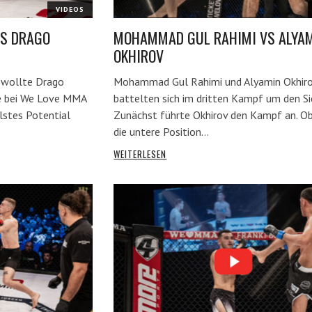
VIDEOS
VS DRAGO
MOHAMMAD GUL RAHIMI VS ALYA
OKHIROV
e wollte Drago
Mohammad Gul Rahimi und Alyamin Okhir
ge bei We Love MMA
battelten sich im dritten Kampf um den Si
lstes Potential
Zunächst führte Okhirov den Kampf an. O
die untere Position…
WEITERLESEN