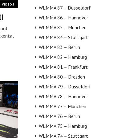
VIDEOS
WLMMA 87 – Düsseldorf
DI
WLMMA 86 – Hannover
WLMMA 85 – München
card
ckental
WLMMA 84 – Stuttgart
WLMMA 83 – Berlin
WLMMA 82 – Hamburg
WLMMA 81 – Frankfurt
WLMMA 80 – Dresden
WLMMA 79 – Düsseldorf
WLMMA 78 – Hannover
WLMMA 77 – München
WLMMA 76 – Berlin
WLMMA 75 – Hamburg
WLMMA 74 – Stuttgart