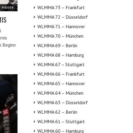
WLMMA 73 – Frankfurt
VIDEOS
WLMMA 72 – Düsseldorf
MIS
WLMMA 71 – Hannover
i
WLMMA 70 – München
mmis
n Beginn
WLMMA 69 – Berlin
WLMMA 68 – Hamburg
WLMMA 67 – Stuttgart
WLMMA 66 – Frankfurt
WLMMA 65 – Hannover
WLMMA 64 – München
WLMMA 63 – Düsseldorf
WLMMA 62 – Berlin
WLMMA 61 – Stuttgart
WLMMA 60 – Hamburg