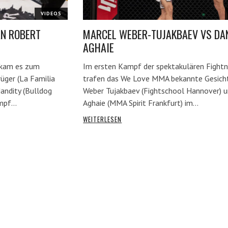
VIDEOS
N ROBERT
MARCEL WEBER-TUJAKBAEV VS DA
AGHAIE
 kam es zum
Im ersten Kampf der spektakulären Fightn
ger (La Familia
trafen das We Love MMA bekannte Gesich
andity (Bulldog
Weber Tujakbaev (Fightschool Hannover) 
ampf…
Aghaie (MMA Spirit Frankfurt) im…
WEITERLESEN