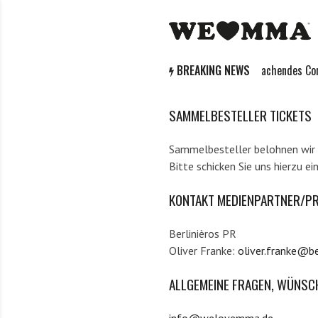
S
W
M
k
E
i
i
L
x
p
O
e
BREAKING NEWS
Krachendes Come
t
V
d
o
E
M
c
M
a
SAMMELBESTELLER TICKETS
o
M
r
n
A
t
Sammelbesteller belohnen wir m
t
i
Bitte schicken Sie uns hierzu e
e
a
n
l
KONTAKT MEDIENPARTNER/PR
t
A
r
Berlinièros PR
t
Oliver Franke:
oliver.franke@be
s
ALLGEMEINE FRAGEN, WÜNSC