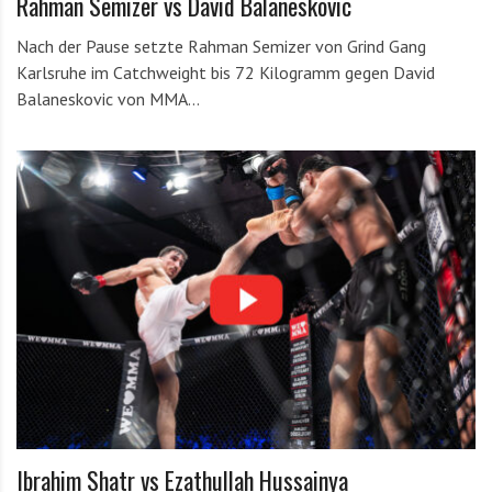
Rahman Semizer vs David Balaneskovic
Nach der Pause setzte Rahman Semizer von Grind Gang
Karlsruhe im Catchweight bis 72 Kilogramm gegen David
Balaneskovic von MMA…
Ibrahim Shatr vs Ezathullah Hussainya