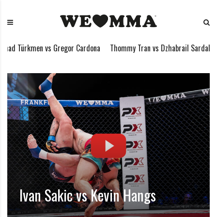
 vs Gregor Cardona
Thommy Tran vs Dzhabrail Sardalov
spektakul
Ivan Sakic vs Kevin Hangs