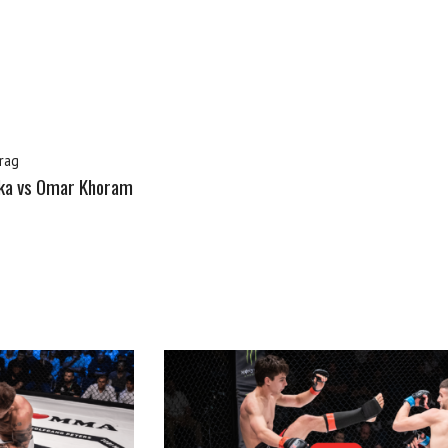
rag
nka vs Omar Khoram