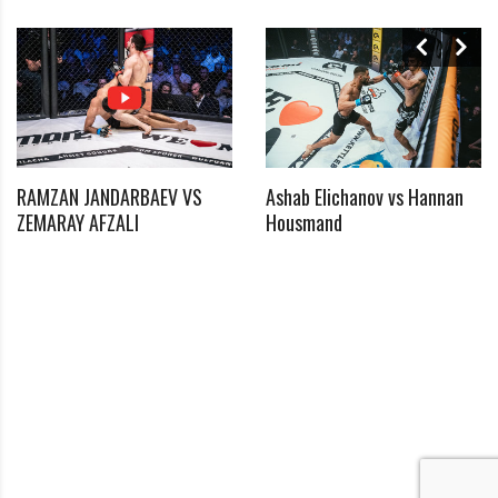
RAMZAN JANDARBAEV VS
Ashab Elichanov vs Hannan
*
ZEMARAY AFZALI
Housmand
Benötigtes Feld