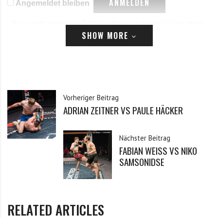
Angemeldet bleiben
Passwort vergessen?
Klicke hier, um es zurückzusetzen.
SHOW MORE
Registrieren
*
E-Mail
Vorheriger Beitrag
ADRIAN ZEITNER VS PAULE HÄCKER
*
Passwort
Nächster Beitrag
FABIAN WEISS VS NIKO
*
Passwort bestätigen
SAMSONIDSE
Ich habe die Datenschutzerklärung zur Kenntnis
*
RELATED ARTICLES
genommen