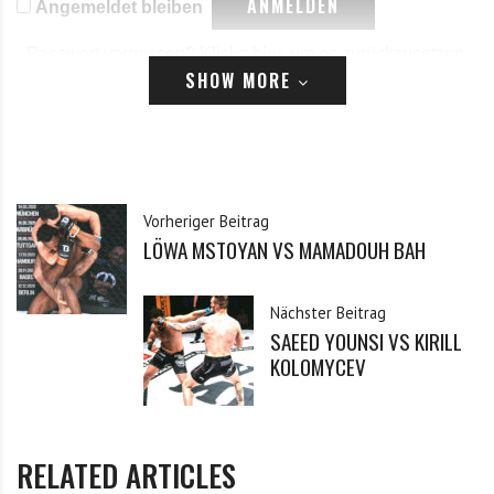
Angemeldet bleiben
Passwort vergessen?
Klicke hier, um es zurückzusetzen.
SHOW MORE
Registrieren
*
E-Mail
Vorheriger Beitrag
LÖWA MSTOYAN VS MAMADOUH BAH
*
Passwort
Nächster Beitrag
SAEED YOUNSI VS KIRILL
*
Passwort bestätigen
KOLOMYCEV
Ich habe die Datenschutzerklärung zur Kenntnis
*
RELATED ARTICLES
genommen