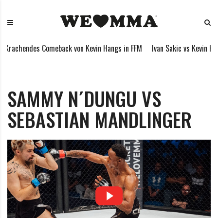
S
W
M
k
E
i
i
L
x
p
O
e
Krachendes Comeback von Kevin Hangs in FFM
Ivan Sakic vs Kevin Han
t
V
d
o
E
M
c
M
a
o
M
r
SAMMY N´DUNGU VS
n
A
t
SEBASTIAN MANDLINGER
t
i
e
a
n
l
t
A
r
t
s