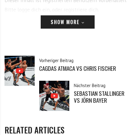
Dieser Inhalt ist registrierten Benutzern vorbehalten.
Bitte logge dich ein, oder registriere dich.
SHOW MORE
Anmelden
E-Mail
Vorheriger Beitrag
Passwort
CAGDAS ATMACA VS CHRIS FISCHER
Nächster Beitrag
SEBASTIAN STALLINGER
Angemeldet bleiben
VS JÖRN BAYER
Passwort vergessen?
Klicke hier, um es zurückzusetzen.
RELATED ARTICLES
Registrieren