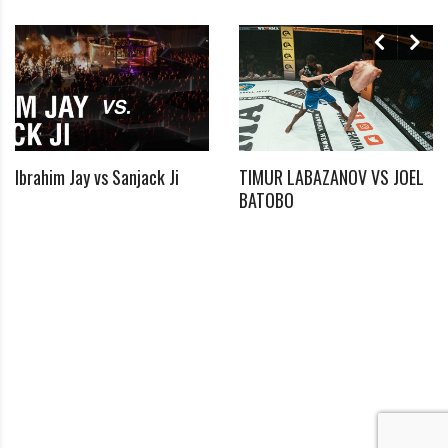
*
E-Mail
*
Passwort
*
Ibrahim Jay vs Sanjack Ji
TIMUR LABAZANOV VS JOEL
Passwort bestätigen
BATOBO
Ich habe die Datenschutzerklärung zur Kenntnis
*
genommen