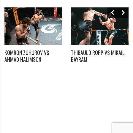
Passwort vergessen?
Klicke hier, um es zurückzusetzen.
Registrieren
*
E-Mail
KOMRON ZUHUROV VS
THIBAULD ROPP VS MIKAIL
AHMAD HALIMSON
BAYRAM
*
Passwort
*
Passwort bestätigen
Ich habe die Datenschutzerklärung zur Kenntnis
*
genommen