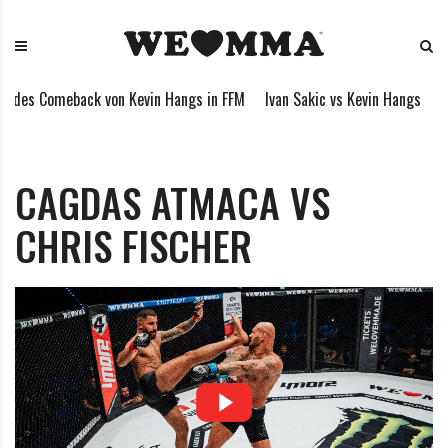
S
W
M
k
E
i
i
L
x
p
O
e
des Comeback von Kevin Hangs in FFM
Ivan Sakic vs Kevin Hangs
My
t
V
d
o
E
M
c
M
a
o
M
r
CAGDAS ATMACA VS
n
A
t
CHRIS FISCHER
t
i
e
a
n
l
t
A
r
t
s