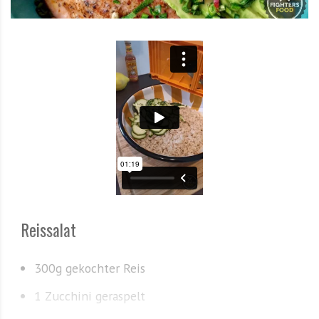
Reissalat
300g gekochter Reis
1 Zucchini geraspelt