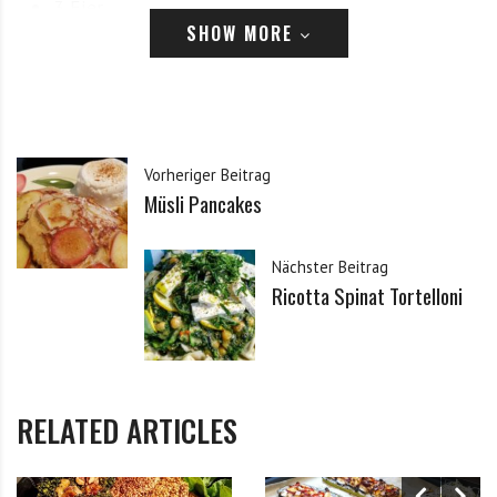
3 Eier
SHOW MORE
3EL Chiasamen
3 geraspelte Äpfel
150ml Wasser
Vorheriger Beitrag
150ml Hafermilch
Müsli Pancakes
2EL Zimt
Ahornsirup
Nächster Beitrag
Ricotta Spinat Tortelloni
@rapunzel_naturkost
Zartbitter
Schokodrops
RELATED ARTICLES