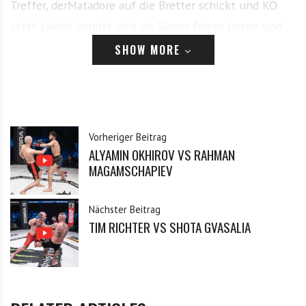
Treffer, derMatadore auf die Bretter schickt und KO
setzt. Jakobi konnte sich als Sieger feiern lassen und
forderte im Interview nach dem Fight direkt den
SHOW MORE
amtierenden Champion Marcel Quietzsch zum
Titelkampf auf.
Vorheriger Beitrag
ALYAMIN OKHIROV VS RAHMAN
MAGAMSCHAPIEV
Dieser Inhalt ist registrierten Benutzern vorbehalten.
Nächster Beitrag
Bitte logge dich ein, oder registriere dich.
TIM RICHTER VS SHOTA GVASALIA
Anmelden
E-Mail