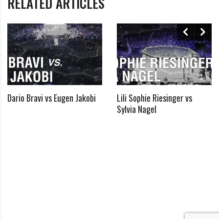
RELATED ARTICLES
Passwort
Angemeldet bleiben
Dario Bravi vs Eugen Jakobi
Lili Sophie Riesinger vs
Passwort vergessen?
Klicke hier, um es zurückzusetzen.
Sylvia Nagel
Registrieren
*
E-Mail
*
Passwort