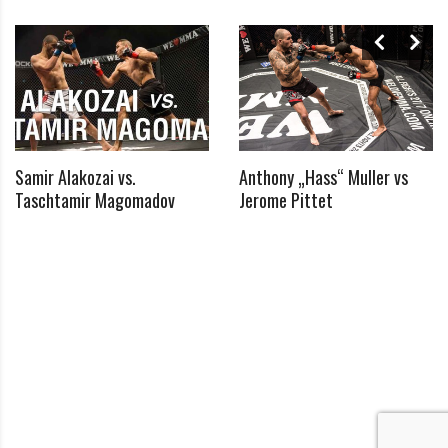
Samir Alakozai vs.
Anthony „Hass“ Muller vs
*
Taschtamir Magomadov
Jerome Pittet
Benötigtes Feld