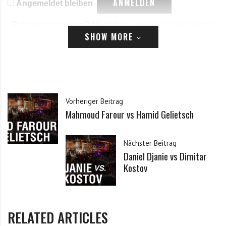
Angemeldet bleiben
Passwort vergessen?
Klicke hier, um es zurückzusetzen.
SHOW MORE
Registrieren
*
E-Mail
Vorheriger Beitrag
Mahmoud Farour vs Hamid Gelietsch
*
Passwort
Nächster Beitrag
Daniel Djanie vs Dimitar
*
Passwort bestätigen
Kostov
Ich habe die Datenschutzerklärung zur Kenntnis
*
RELATED ARTICLES
genommen