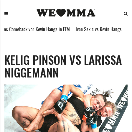
S
W
M
k
E
i
i
L
x
p
O
e
es Comeback von Kevin Hangs in FFM
Ivan Sakic vs Kevin Hangs
Myk
t
V
d
o
E
M
c
M
a
o
M
r
KELIG PINSON VS LARISSA
n
A
t
NIGGEMANN
t
i
e
a
n
l
t
A
r
t
s