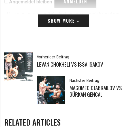
Angemeldet bleiben
Passwort vergessen?
Klicke hier, um es zurückzusetzen.
SHOW MORE
Registrieren
*
E-Mail
Vorheriger Beitrag
LEVAN CHOKHELI VS ISSA ISAKOV
*
Passwort
Nächster Beitrag
MAGOMED DJABRAILOV VS
*
Passwort bestätigen
GÜRKAN GENCAL
Ich habe die Datenschutzerklärung zur Kenntnis
*
RELATED ARTICLES
genommen