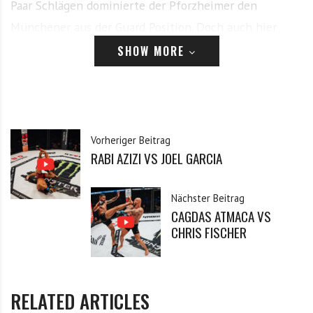
Paar Schlägen dominierte der Pforzheimer den
Münchener aus der Guard Position. Doch auch hier
konnte sich Pacavar rauswinden und seinerseits einen
SHOW MORE
Würgegriff ansetzen, der Kilobergi schließlich zum
Abklopfen zwang.
Dieser Inhalt ist registrierten Benutzern vorbehalten.
Vorheriger Beitrag
Bitte logge dich ein, oder registriere dich.
RABI AZIZI VS JOEL GARCIA
Anmelden
Nächster Beitrag
CAGDAS ATMACA VS
E-Mail
CHRIS FISCHER
Passwort
RELATED ARTICLES