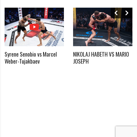
Angemeldet bleiben
Passwort vergessen?
Klicke hier, um es zurückzusetzen.
Registrieren
Syrene Senobio vs Marcel
NIKOLAJ HABETH VS MARIO
*
Weber-Tujakbaev
JOSEPH
E-Mail
*
Passwort
*
Passwort bestätigen
Ich habe die Datenschutzerklärung zur Kenntnis