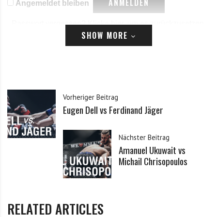
Angemeldet bleiben
Passwort vergessen?
Klicke hier, um es zurückzusetzen.
SHOW MORE
Registrieren
*
E-Mail
Vorheriger Beitrag
Eugen Dell vs Ferdinand Jäger
*
Passwort
Nächster Beitrag
Amanuel Ukuwait vs
*
Passwort bestätigen
Michail Chrisopoulos
Ich habe die Datenschutzerklärung zur Kenntnis
*
RELATED ARTICLES
genommen