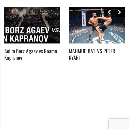
Selim Borz Agaev vs Roamn
MAHMUD BA’L VS PETER
*
Kapranov
NYARI
Benötigtes Feld