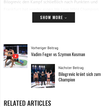
Bilogrevic den Kampf schließlich nach Punkten und
Frankfurt hat wieder einen We Love MMA Champion.
SHOW MORE
Dieser Inhalt ist registrierten Benutzern vorbehalten.
Bitte logge dich ein, oder registriere dich.
Anmelden
Vorheriger Beitrag
Vadim Feger vs Szymon Kosman
E-Mail
Nächster Beitrag
Bilogrevic krönt sich zum
Passwort
Champion
Angemeldet bleiben
RELATED ARTICLES