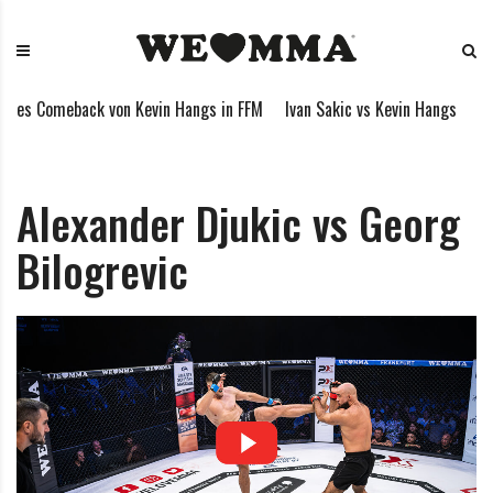
S
W
M
k
E
i
i
L
x
p
O
e
des Comeback von Kevin Hangs in FFM
Ivan Sakic vs Kevin Hangs
Myk
t
V
d
o
E
M
c
M
a
o
M
r
Alexander Djukic vs Georg
n
A
t
Bilogrevic
t
i
e
a
n
l
t
A
r
t
s