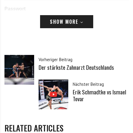
Passwort
SHOW MORE
Angemeldet bleiben
Passwort vergessen?
Klicke hier, um es zurückzusetzen.
Vorheriger Beitrag
Der stärkste Zahnarzt Deutschlands
Registrieren
*
E-Mail
Nächster Beitrag
Erik Schmadtke vs Ismael
Tovar
*
Passwort
RELATED ARTICLES
*
Passwort bestätigen