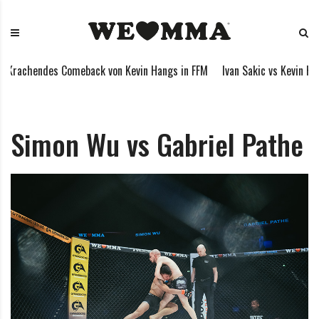
S
W
M
k
E
i
i
L
x
p
O
e
Krachendes Comeback von Kevin Hangs in FFM
Ivan Sakic vs Kevin Han
t
V
d
o
E
M
c
M
a
o
M
r
Simon Wu vs Gabriel Pathe
n
A
t
t
i
e
a
n
l
t
A
r
t
s