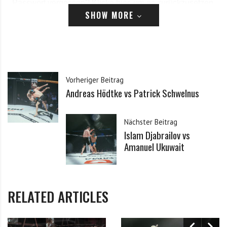
Passwort vergessen?
Klicke hier, um es zurückzusetzen.
SHOW MORE
Registrieren
*
E-Mail
Vorheriger Beitrag
Andreas Hödtke vs Patrick Schwelnus
*
Passwort
Nächster Beitrag
Islam Djabrailov vs
*
Passwort bestätigen
Amanuel Ukuwait
Ich habe die Datenschutzerklärung zur Kenntnis
*
RELATED ARTICLES
genommen