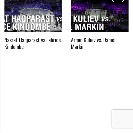
Nasrat Haqparast vs Fabrice
Armin Kuliev vs. Daniel
*
Kindombe
Markin
Benötigtes Feld