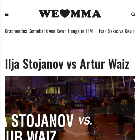
S
W
M
k
E
i
i
L
x
p
O
e
Krachendes Comeback von Kevin Hangs in FFM
Ivan Sakic vs Kevin Ha
t
V
d
o
E
M
c
M
a
o
M
r
Ilja Stojanov vs Artur Waiz
n
A
t
t
i
e
a
n
l
t
A
r
t
s