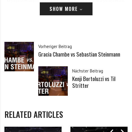
Passwort vergessen?
Klicke hier, um es zurückzusetzen.
SHOW MORE
Registrieren
*
E-Mail
Vorheriger Beitrag
Gracia Chambe vs Sebastian Steinmann
*
Passwort
Nächster Beitrag
Kenji Bortoluzzi vs Til
*
Passwort bestätigen
Stritter
Ich habe die Datenschutzerklärung zur Kenntnis
*
RELATED ARTICLES
genommen