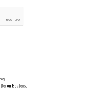
rag
s Deron Boateng