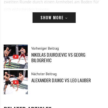
zweiten Runde durch einen Armhebel am Boden für
sich entscheiden konnte.
SHOW MORE
Dieser Inhalt ist registrierten Benutzern vorbehalten.
Bitte logge dich ein, oder registriere dich.
Anmelden
Vorheriger Beitrag
NIKOLAS DJURDJEVIC VS GEORG
E-Mail
BILOGREVIC
Nächster Beitrag
Passwort
ALEXANDER DJUKIC VS LEO LAUBER
Angemeldet bleiben