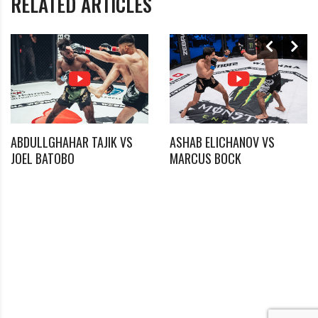
RELATED ARTICLES
Passwort vergessen?
Klicke hier, um es zurückzusetzen.
Registrieren
*
E-Mail
*
Passwort
ABDULLGHAHAR TAJIK VS
ASHAB ELICHANOV VS
JOEL BATOBO
MARCUS BOCK
*
Passwort bestätigen
Ich habe die Datenschutzerklärung zur Kenntnis
*
genommen