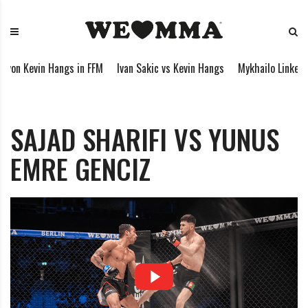
S
W
M
k
E
i
i
L
x
p
O
e
on Kevin Hangs in FFM
Ivan Sakic vs Kevin Hangs
Mykhailo Linke vs
t
V
d
o
E
M
c
M
a
o
M
r
SAJAD SHARIFI VS YUNUS
n
A
t
EMRE GENCIZ
t
i
e
a
n
l
t
A
r
t
s