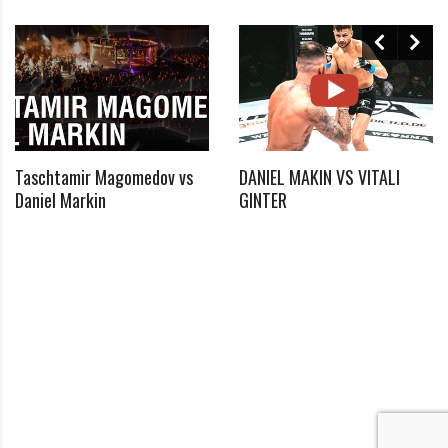
Passwort vergessen?
Klicke hier, um es zurückzusetzen.
Registrieren
*
E-Mail
Taschtamir Magomedov vs
DANIEL MAKIN VS VITALI
Daniel Markin
GINTER
*
Passwort
*
Passwort bestätigen
Ich habe die Datenschutzerklärung zur Kenntnis
*
genommen