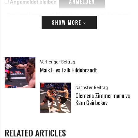
Angemeldet bleiben
Passwort vergessen?
Klicke hier, um es zurückzusetzen.
SHOW MORE
Registrieren
*
E-Mail
Vorheriger Beitrag
Maik F. vs Falk Hildebrandt
*
Passwort
Nächster Beitrag
Clemens Zimmermann vs
*
Passwort bestätigen
Kam Gairbekov
Ich habe die Datenschutzerklärung zur Kenntnis
*
RELATED ARTICLES
genommen