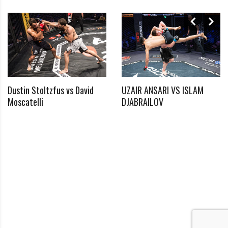
Dustin Stoltzfus vs David
UZAIR ANSARI VS ISLAM
*
Moscatelli
DJABRAILOV
Benötigtes Feld