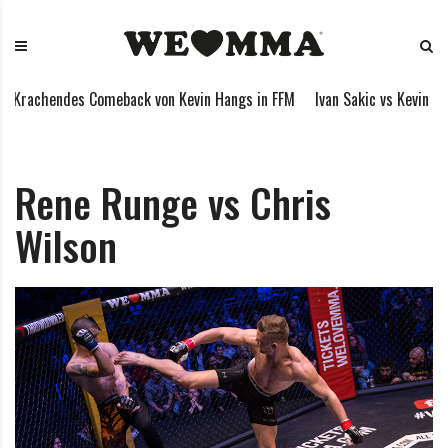
S
W
M
k
E
i
i
L
x
p
O
e
Krachendes Comeback von Kevin Hangs in FFM
Ivan Sakic vs Kevin Han
t
V
d
o
E
M
c
M
a
o
M
r
Rene Runge vs Chris
n
A
t
Wilson
t
i
e
a
n
l
t
A
r
t
s