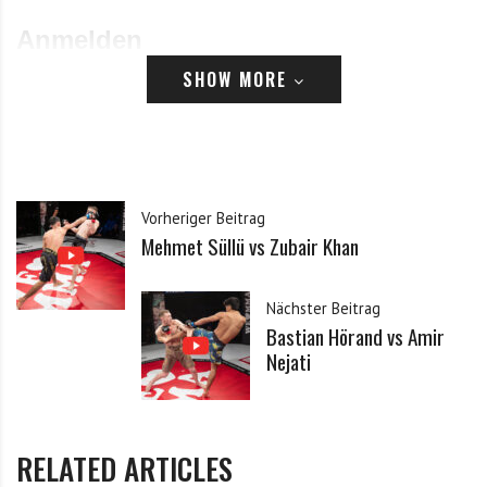
Anmelden
SHOW MORE
E-Mail
Passwort
Vorheriger Beitrag
Mehmet Süllü vs Zubair Khan
Angemeldet bleiben
Nächster Beitrag
Passwort vergessen?
Klicke hier, um es zurückzusetzen.
Bastian Hörand vs Amir
Nejati
Registrieren
*
E-Mail
RELATED ARTICLES