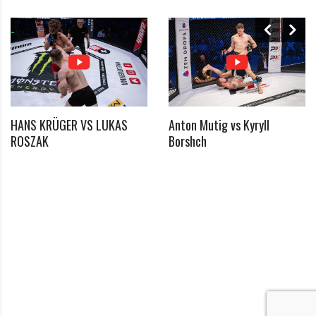
*
Passwort
*
Passwort bestätigen
HANS KRÜGER VS LUKAS
Anton Mutig vs Kyryll
ROSZAK
Borshch
Ich habe die Datenschutzerklärung zur Kenntnis
*
genommen
*