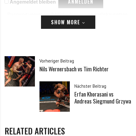
Angemeldet bleiben
Passwort vergessen?
Klicke hier, um es zurückzusetzen.
SHOW MORE
Registrieren
*
E-Mail
Vorheriger Beitrag
Nils Wernersbach vs Tim Richter
*
Passwort
Nächster Beitrag
Erfan Khorasani vs
*
Passwort bestätigen
Andreas Siegmund Grzywa
Ich habe die Datenschutzerklärung zur Kenntnis
*
RELATED ARTICLES
genommen