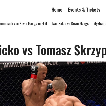
Home
Events & Tickets
eback von Kevin Hangs in FFM
Ivan Sakic vs Kevin Hangs
Mykhailo L
icko vs Tomasz Skrzy