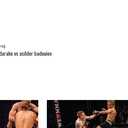
rag
arake vs asilder badouiev