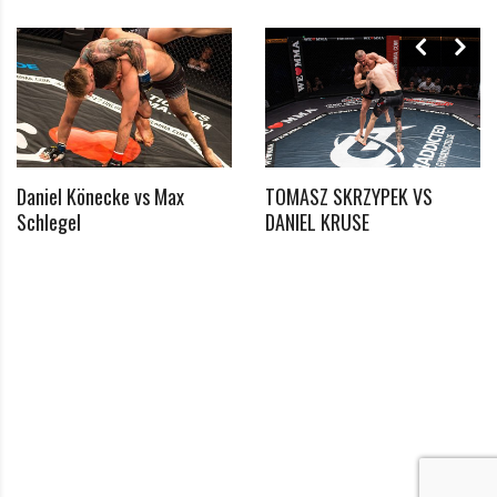
Angemeldet bleiben
Passwort vergessen?
Klicke hier, um es zurückzusetzen.
Registrieren
*
E-Mail
Daniel Könecke vs Max
TOMASZ SKRZYPEK VS
Schlegel
DANIEL KRUSE
*
Passwort
*
Passwort bestätigen
Ich habe die Datenschutzerklärung zur Kenntnis
*
genommen