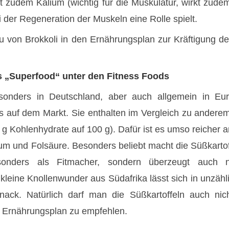
fert zudem Kalium (wichtig für die Muskulatur, wirkt zu
der Regeneration der Muskeln eine Rolle spielt.
u von Brokkoli in den Ernährungsplan zur Kräftigung d
ls „Superfood“ unter den Fitness Foods
esonders in Deutschland, aber auch allgemein in E
s auf dem Markt. Sie enthalten im Vergleich zu ander
g Kohlenhydrate auf 100 g). Dafür ist es umso reicher a
ium und Folsäure. Besonders beliebt macht die Süßkartof
 besonders als Fitmacher, sondern überzeugt auc
kleine Knollenwunder aus Südafrika lässt sich in unzäh
nack. Natürlich darf man die Süßkartoffeln auch nic
n Ernährungsplan zu empfehlen.