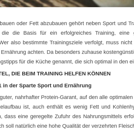
bauen oder Fett abzubauen gehört neben Sport und Trai
die die Basis für ein erfolgreiches Training, eine 
. Wer also bestimmte Trainingsziele verfolgt, muss nic
e Ernährung achten. Da besonders zuhause kostengünsti
ungstipps für die Küche genannt, die sich optimal in den
TEL, DIE BEIM TRAINING HELFEN KÖNNEN
. 1 in der Sparte Sport und Ernährung
guter, nahrhafter Protein-Garant, auf den alle optimalen K
laufbau ist, auch enthält es wenig Fett und Kohlenhyd
, dass eine geregelte Zufuhr des Nahrungsmittels erfol
ch soll natürlich eine hohe Qualität der verzehrten Flei