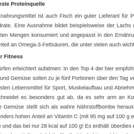
este Proteinquelle
nahrungsmittel ist auch Fisch ein guter Lieferant für P
rate. Eine Ausnahme bildet beispielsweise der Lachs m
gelten Mengen konsumiert und angepasst in den Ernähru
eil an Omega-3-Fettsäuren, die unter vielen auch wichti
r Fitness
fen erleichtert aufatmen: In den Top 4 der hier empfohl
nd Gemüse sollen zu je fünf Portionen über den Tag v
esten Lebensmittel für Sport, Muskelaufbau und Abnehm
chneidet es besonders gut ab, da es sehr arm an Koh
e Gemüse stellt sich als wahre Nährstoffbombe heraus: 
onders hohen Anteil an Vitamin C (mit 95 mg auf 100 g e
 und das bei nur 28 kcal auf 100 g! Es enthält überdies