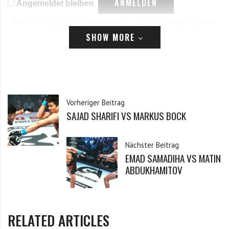
Angemeldet bleiben
Passwort vergessen?
Klicke hier, um es zurückzusetzen.
SHOW MORE
Registrieren
*
E-Mail
Vorheriger Beitrag
SAJAD SHARIFI VS MARKUS BOCK
*
Passwort
Nächster Beitrag
EMAD SAMADIHA VS MATIN
*
Passwort bestätigen
ABDUKHAMITOV
Ich habe die Datenschutzerklärung zur Kenntnis
*
RELATED ARTICLES
genommen