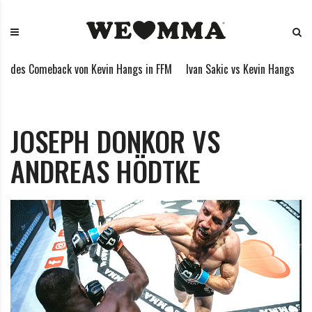
S
W
M
k
E
i
i
L
x
p
O
e
ndes Comeback von Kevin Hangs in FFM
Ivan Sakic vs Kevin Hangs
My
t
V
d
o
E
M
c
M
a
o
M
r
JOSEPH DONKOR VS
n
A
t
ANDREAS HÖDTKE
t
i
e
a
n
l
t
A
r
t
s