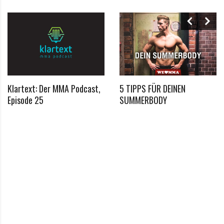
Moritz
Merten
gehört zu den heißesten Eisen von
Deutschlands härtester Liga. In seinem vierten Einsatz
für We Love MMA bekommt es der Stockstädter mit
dem erfahrenen
Parwez Sahar aus
Halle zu tun. Ein
Highlight Kampf, der bereits für das Frühjahr
Klartext: Der MMA Podcast,
5 TIPPS FÜR DEINEN
Episode 25
SUMMERBODY
angekündigt war und seinerzeit aufgrund einer
Verletzung ausfiel, wird jetzt die Frankfurter MMA-
Fans erfreuen.