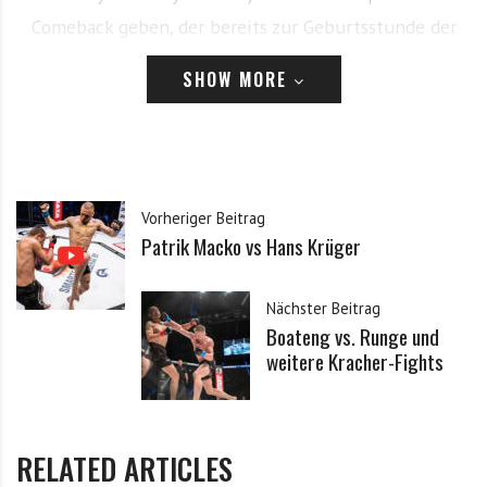
Comeback geben, der bereits zur Geburtsstunde der
Organisation vor 15 Jahren im Käfig stand. Der Mann
SHOW MORE
aus Bocholt wird mit
Manuel Sprau
aus Heidelberg auf
einen weiteren We Love MMA Veteranen treffen.
Vorheriger Beitrag
Patrik Macko vs Hans Krüger
Nächster Beitrag
Boateng vs. Runge und
weitere Kracher-Fights
RELATED ARTICLES