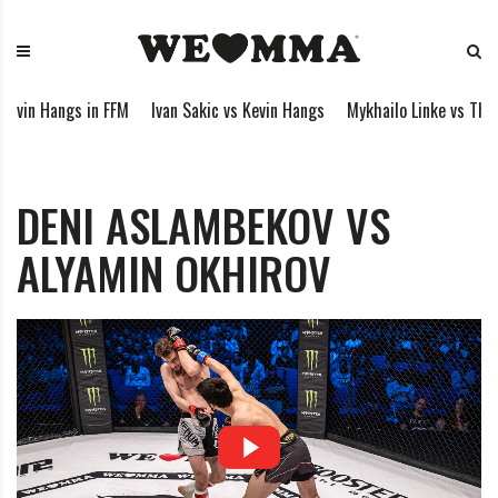
S
W
M
k
E
i
i
L
x
p
O
e
evin Hangs in FFM
Ivan Sakic vs Kevin Hangs
Mykhailo Linke vs Th
t
V
d
o
E
M
c
M
a
o
M
r
DENI ASLAMBEKOV VS
n
A
t
ALYAMIN OKHIROV
t
i
e
a
n
l
t
A
r
t
s