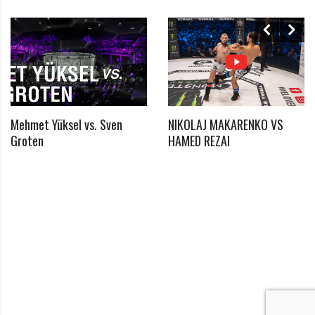
*
Passwort
*
Passwort bestätigen
Mehmet Yüksel vs. Sven
NIKOLAJ MAKARENKO VS
Groten
HAMED REZAI
Ich habe die Datenschutzerklärung zur Kenntnis
*
genommen
*