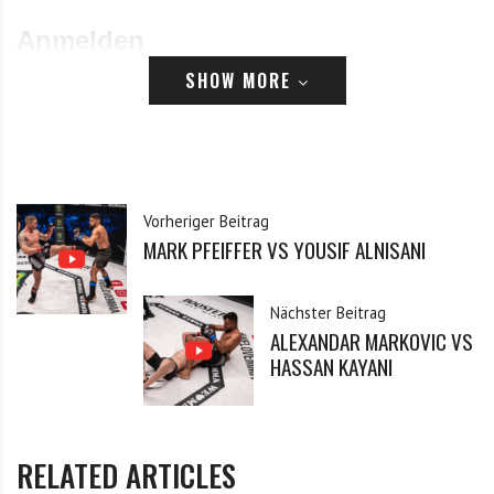
Anmelden
SHOW MORE
E-Mail
Passwort
Vorheriger Beitrag
MARK PFEIFFER VS YOUSIF ALNISANI
Angemeldet bleiben
Nächster Beitrag
Passwort vergessen?
Klicke hier, um es zurückzusetzen.
ALEXANDAR MARKOVIC VS
HASSAN KAYANI
Registrieren
*
E-Mail
RELATED ARTICLES