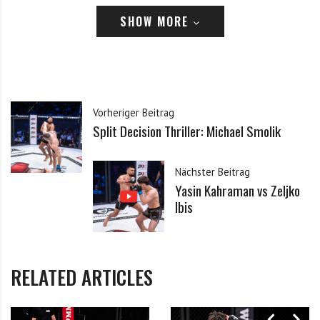
SHOW MORE
Passwort
Angemeldet bleiben
Vorheriger Beitrag
Split Decision Thriller: Michael Smolik
Passwort vergessen?
Klicke hier, um es zurückzusetzen.
Nächster Beitrag
Registrieren
Yasin Kahraman vs Zeljko
Ibis
*
E-Mail
*
Passwort
RELATED ARTICLES