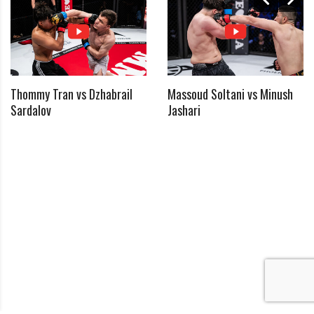
*
Passwort bestätigen
Ich habe die Datenschutzerklärung zur Kenntnis
*
genommen
Thommy Tran vs Dzhabrail
Massoud Soltani vs Minush
Sardalov
Jashari
*
Benötigtes Feld