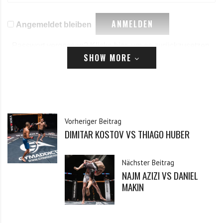
Angemeldet bleiben
Passwort vergessen?
Klicke hier, um es zurückzusetzen.
SHOW MORE
Registrieren
*
E-Mail
Vorheriger Beitrag
DIMITAR KOSTOV VS THIAGO HUBER
*
Passwort
Nächster Beitrag
NAJM AZIZI VS DANIEL
*
Passwort bestätigen
MAKIN
Ich habe die Datenschutzerklärung zur Kenntnis