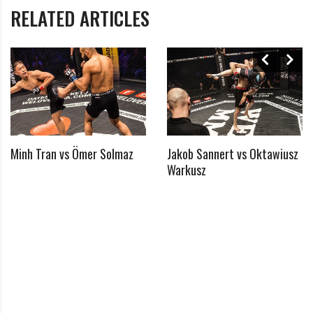
*
RELATED ARTICLES
genommen
Minh Tran vs Ömer Solmaz
Jakob Sannert vs Oktawiusz
*
Warkusz
Benötigtes Feld