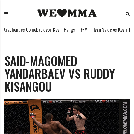
S
W
M
k
E
i
i
L
x
p
O
e
Krachendes Comeback von Kevin Hangs in FFM
Ivan Sakic vs Kevin Han
t
V
d
o
E
M
c
M
a
o
M
r
SAID-MAGOMED
n
A
t
YANDARBAEV VS RUDDY
t
i
e
a
KISANGOU
n
l
t
A
r
t
s