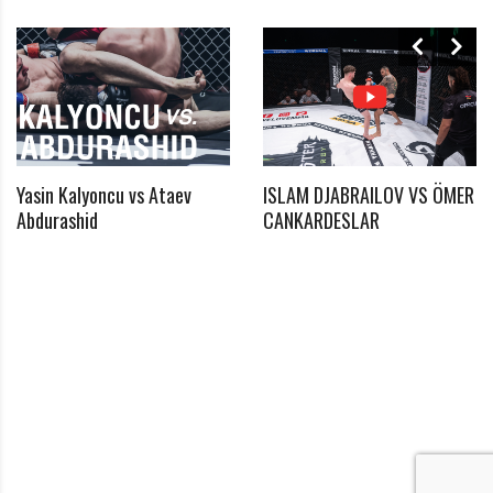
Yasin Kalyoncu vs Ataev
ISLAM DJABRAILOV VS ÖMER
*
Abdurashid
CANKARDESLAR
Benötigtes Feld