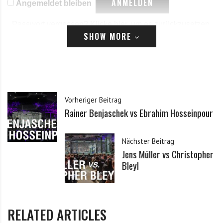
Angemeldet bleiben
Passwort vergessen?
Klicke hier, um es zurückzusetzen.
SHOW MORE
Registrieren
*
E-Mail
Vorheriger Beitrag
Rainer Benjaschek vs Ebrahim Hosseinpour
*
Passwort
Nächster Beitrag
Jens Müller vs Christopher
*
Passwort bestätigen
Bleyl
Ich habe die Datenschutzerklärung zur Kenntnis
*
RELATED ARTICLES
genommen