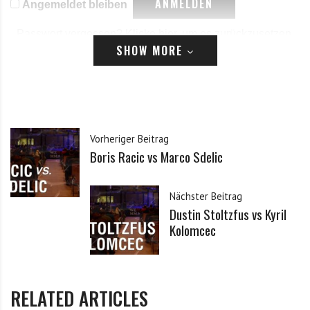
Angemeldet bleiben
Passwort vergessen?
Klicke hier, um es zurückzusetzen.
SHOW MORE
Registrieren
*
E-Mail
Vorheriger Beitrag
Boris Racic vs Marco Sdelic
*
Passwort
Nächster Beitrag
Dustin Stoltzfus vs Kyril
*
Passwort bestätigen
Kolomcec
Ich habe die Datenschutzerklärung zur Kenntnis
*
RELATED ARTICLES
genommen