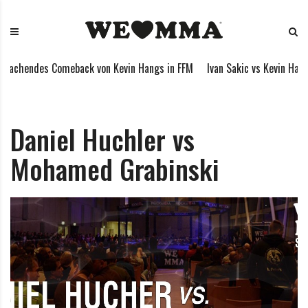
S
W
M
k
E
i
i
L
x
p
O
e
achendes Comeback von Kevin Hangs in FFM
Ivan Sakic vs Kevin Hangs
t
V
d
o
E
M
c
M
a
o
M
r
Daniel Huchler vs
n
A
t
Mohamed Grabinski
t
i
e
a
n
l
t
A
r
t
s