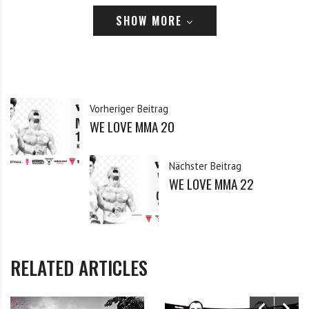
SHOW MORE
Angemeldet bleiben
Passwort vergessen?
Klicke hier, um es zurückzusetzen.
Vorheriger Beitrag
Registrieren
WE LOVE MMA 20
*
E-Mail
Nächster Beitrag
WE LOVE MMA 22
*
Passwort
*
Passwort bestätigen
RELATED ARTICLES