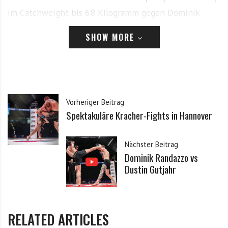
im Catchweight bis 68 Kilogramm gegen Dominik
Randazzo (Team UFD Düsseldorf) einstimmig nach
SHOW MORE
Punkten durch, nachdem er nach frühem Takedown
seines Gegners vor allem mit präzisen geraden Treffern
und wiederholten Aktionen auf die angeschlagene
Nase die klareren Akzente gesetzt hatte.
Vorheriger Beitrag
Spektakuläre Kracher-Fights in Hannover
Im Federgewicht machte Elia Husarov (Fight School
Hannover) kurzen Prozess: Gegen Pawel Lis (Berserkers
Nächster Beitrag
Team Norderstedt) brachte ihn eine harte rechte Hand
Dominik Randazzo vs
in der ersten Runde entscheidend in Bedrängnis,
Dustin Gutjahr
woraufhin der Referee den Kampf stoppte.
Das Hannover-Derby zwischen Wisam Askar (Fight
RELATED ARTICLES
School Hannover) und Mand Qader (Lee Gym Hannover)