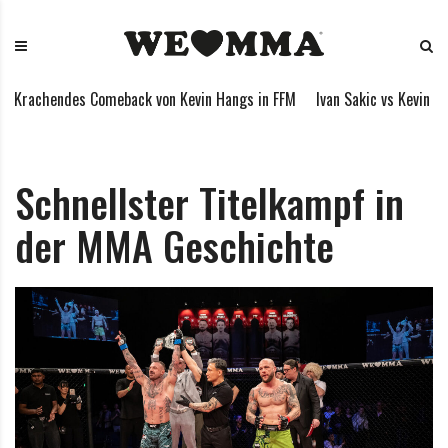
S
W
M
k
E
i
i
L
x
p
O
e
Krachendes Comeback von Kevin Hangs in FFM
Ivan Sakic vs Kevin Ha
t
V
d
o
E
M
c
M
a
o
M
r
Schnellster Titelkampf in
n
A
t
der MMA Geschichte
t
i
e
a
n
l
t
A
r
t
s