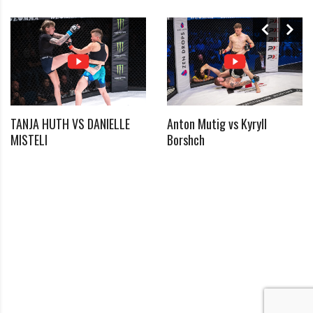
*
Passwort
*
Passwort bestätigen
Ich habe die Datenschutzerklärung zur Kenntnis
TANJA HUTH VS DANIELLE
Anton Mutig vs Kyryll
*
genommen
MISTELI
Borshch
*
Benötigtes Feld