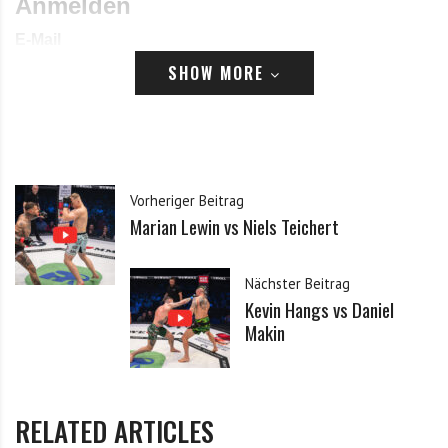
Anmelden
E-Mail
SHOW MORE
Passwort
Vorheriger Beitrag
Marian Lewin vs Niels Teichert
Angemeldet bleiben
Passwort vergessen?
Klicke hier, um es zurückzusetzen.
Nächster Beitrag
Kevin Hangs vs Daniel
Makin
Registrieren
*
E-Mail
RELATED ARTICLES