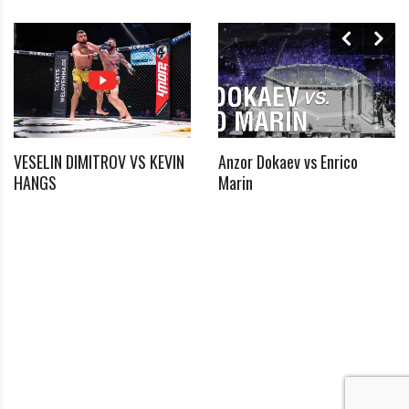
VESELIN DIMITROV VS KEVIN
Anzor Dokaev vs Enrico
*
HANGS
Marin
Benötigtes Feld