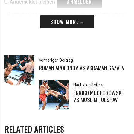
Angemeldet bleiben
Passwort vergessen?
Klicke hier, um es zurückzusetzen.
SHOW MORE
Registrieren
*
E-Mail
Vorheriger Beitrag
ROMAN APOLONOV VS AKRAMAN GAZAEV
*
Passwort
Nächster Beitrag
ENRICO MUCHOROWSKI
*
Passwort bestätigen
VS MUSLIM TULSHAV
Ich habe die Datenschutzerklärung zur Kenntnis
*
RELATED ARTICLES
genommen