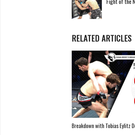
Fight of the 
RELATED ARTICLES
 – 2
Breakdown with Tobias Eylitz D