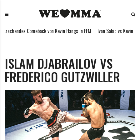
S
W
M
k
E
i
i
L
x
p
O
e
Krachendes Comeback von Kevin Hangs in FFM
Ivan Sakic vs Kevin Han
t
V
d
o
E
M
c
M
a
o
M
r
ISLAM DJABRAILOV VS
n
A
t
FREDERICO GUTZWILLER
t
i
e
a
n
l
t
A
r
t
s