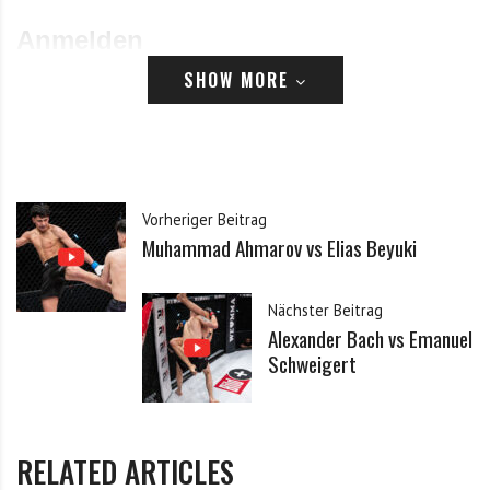
Anmelden
SHOW MORE
E-Mail
Passwort
Vorheriger Beitrag
Muhammad Ahmarov vs Elias Beyuki
Angemeldet bleiben
Nächster Beitrag
Passwort vergessen?
Klicke hier, um es zurückzusetzen.
Alexander Bach vs Emanuel
Schweigert
Registrieren
*
E-Mail
RELATED ARTICLES