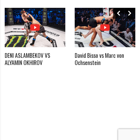
*
Passwort
*
Passwort bestätigen
DENI ASLAMBEKOV VS
David Bisso vs Marc von
ALYAMIN OKHIROV
Ochsenstein
Ich habe die Datenschutzerklärung zur Kenntnis
*
genommen
*