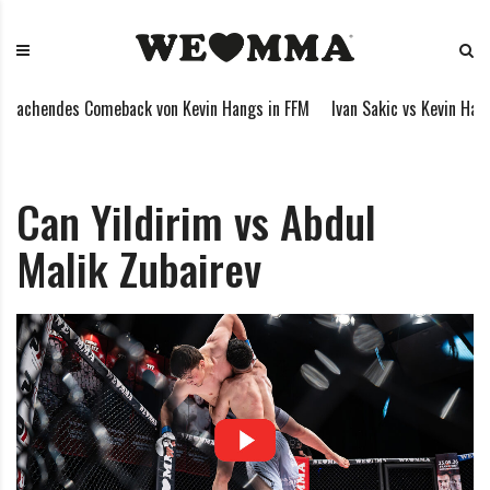
S
W
M
k
E
i
i
L
x
p
O
e
rachendes Comeback von Kevin Hangs in FFM
Ivan Sakic vs Kevin Hangs
t
V
d
o
E
M
c
M
a
o
M
r
Can Yildirim vs Abdul
n
A
t
Malik Zubairev
t
i
e
a
n
l
t
A
r
t
s