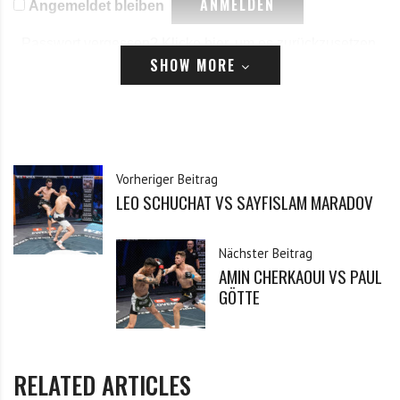
Angemeldet bleiben
Passwort vergessen?
Klicke hier, um es zurückzusetzen.
SHOW MORE
Registrieren
*
E-Mail
Vorheriger Beitrag
LEO SCHUCHAT VS SAYFISLAM MARADOV
*
Passwort
Nächster Beitrag
AMIN CHERKAOUI VS PAUL
*
Passwort bestätigen
GÖTTE
Ich habe die Datenschutzerklärung zur Kenntnis
*
RELATED ARTICLES
genommen